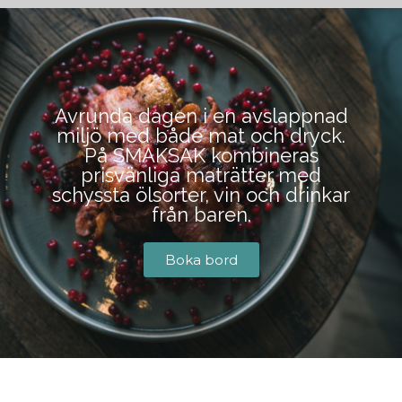
BOKA BORD
Avrunda dagen i en avslappnad
miljö med både mat och dryck.
På SMAKSAK kombineras
prisvänliga maträtter med
schyssta ölsorter, vin och drinkar
från baren.
Boka bord