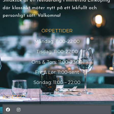
Smaksak är en restaurang i mittersta Linköping
där klassiskt möter nytt på ett lekfullt och
personligt sätt. Välkomna!
ÖPPETTIDER
Måndag: 11:00-22:00
Tisdag: 11:00-22:00
Ons & Tors: 11:00-23:00
Fre & Lör: 11:00-sent
Söndag: 11:00 – 22:00
KONTAKT