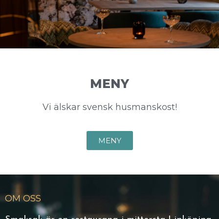
MENY
Vi älskar svensk husmanskost!
MENY
OM OSS