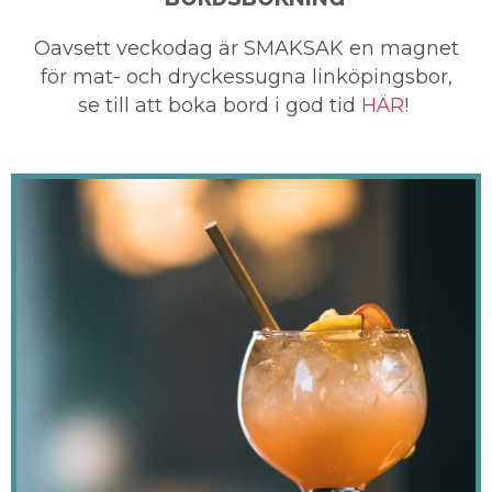
Oavsett veckodag är SMAKSAK en magnet
för mat- och dryckessugna linköpingsbor,
se till att boka bord i god tid
HÄR
!