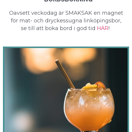
Oavsett veckodag är SMAKSAK en magnet
för mat- och dryckessugna linköpingsbor,
se till att boka bord i god tid
HÄR
!