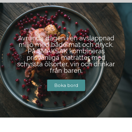
BOKA BORD
Avrunda dagen i en avslappnad
miljö med både mat och dryck.
På SMAKSAK kombineras
prisvänliga maträtter med
schyssta ölsorter, vin och drinkar
från baren.
Boka bord