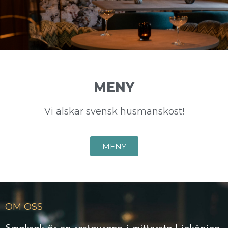
MENY
Vi älskar svensk husmanskost!
MENY
OM OSS