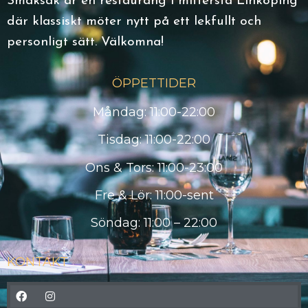
Smaksak är en restaurang i mittersta Linköping
där klassiskt möter nytt på ett lekfullt och
personligt sätt. Välkomna!
ÖPPETTIDER
Måndag: 11:00-22:00
Tisdag: 11:00-22:00
Ons & Tors: 11:00-23:00
Fre & Lör: 11:00-sent
Söndag: 11:00 – 22:00
KONTAKT