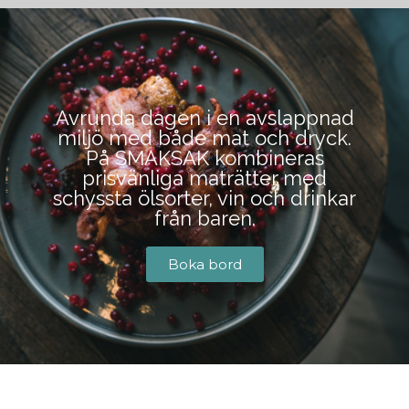
BOKA BORD
Avrunda dagen i en avslappnad
miljö med både mat och dryck.
På SMAKSAK kombineras
prisvänliga maträtter med
schyssta ölsorter, vin och drinkar
från baren.
Boka bord