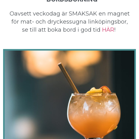
Oavsett veckodag är SMAKSAK en magnet
för mat- och dryckessugna linköpingsbor,
se till att boka bord i god tid
HÄR
!