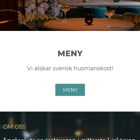
MENY
Vi älskar svensk husmanskost!
MENY
OM OSS