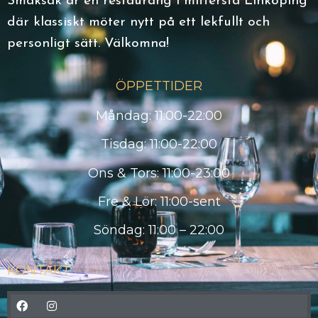
Smaksak är en restaurang i mittersta Linköping
där klassiskt möter nytt på ett lekfullt och
personligt sätt. Välkomna!
ÖPPETTIDER
Måndag: 11:00-22:00
Tisdag: 11:00-22:00
Ons & Tors: 11:00-23:00
Fre & Lör: 11:00-sent
Söndag: 11:00 – 22:00
KONTAKT