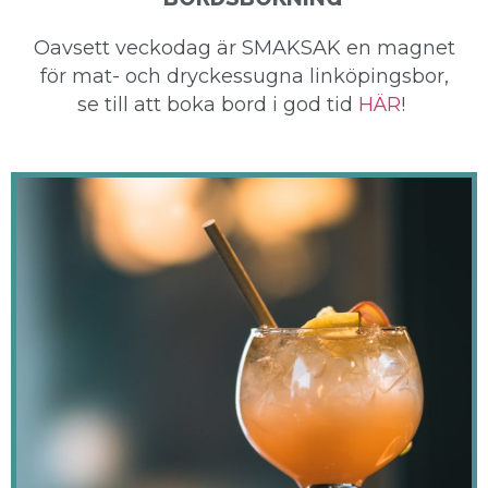
Oavsett veckodag är SMAKSAK en magnet
för mat- och dryckessugna linköpingsbor,
se till att boka bord i god tid
HÄR
!