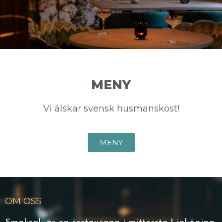
MENY
Vi älskar svensk husmanskost!
MENY
OM OSS