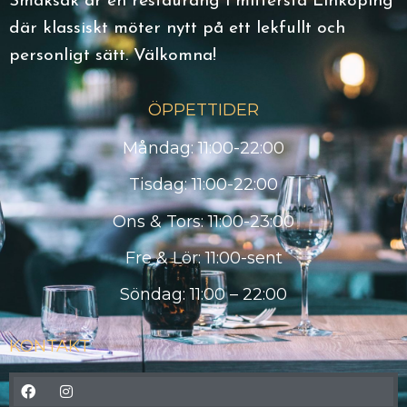
Smaksak är en restaurang i mittersta Linköping
där klassiskt möter nytt på ett lekfullt och
personligt sätt. Välkomna!
ÖPPETTIDER
Måndag: 11:00-22:00
Tisdag: 11:00-22:00
Ons & Tors: 11:00-23:00
Fre & Lör: 11:00-sent
Söndag: 11:00 – 22:00
KONTAKT