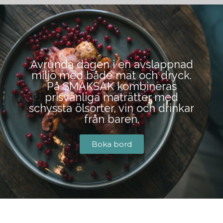
BOKA BORD
Avrunda dagen i en avslappnad
miljö med både mat och dryck.
På SMAKSAK kombineras
prisvänliga maträtter med
schyssta ölsorter, vin och drinkar
från baren.
Boka bord