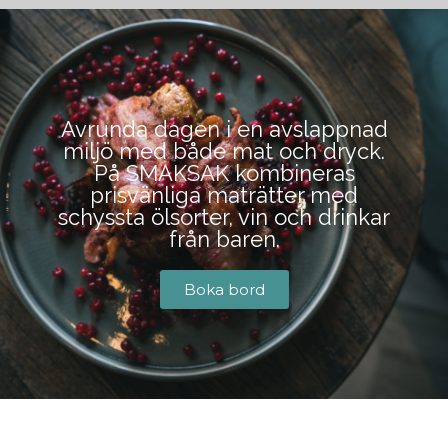
BOKA BORD
Avrunda dagen i en avslappnad
miljö med både mat och dryck.
På SMAKSAK kombineras
prisvänliga maträtter med
schyssta ölsorter, vin och drinkar
från baren.
Boka bord