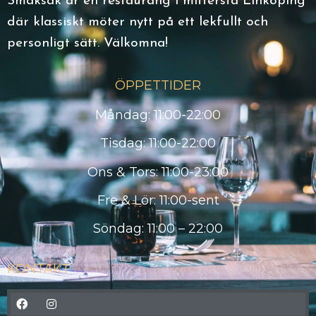
Smaksak är en restaurang i mittersta Linköping
där klassiskt möter nytt på ett lekfullt och
personligt sätt. Välkomna!
ÖPPETTIDER
Måndag: 11:00-22:00
Tisdag: 11:00-22:00
Ons & Tors: 11:00-23:00
Fre & Lör: 11:00-sent
Söndag: 11:00 – 22:00
KONTAKT