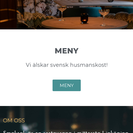
MENY
Vi älskar svensk husmanskost!
MENY
OM OSS