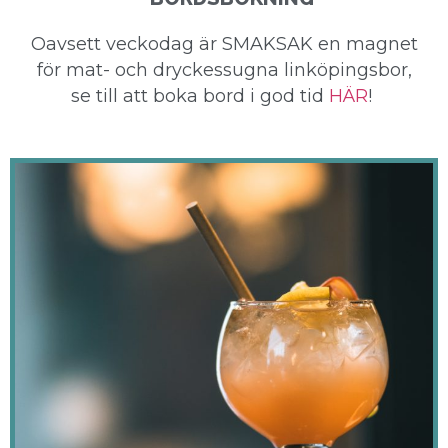
Oavsett veckodag är SMAKSAK en magnet
för mat- och dryckessugna linköpingsbor,
se till att boka bord i god tid
HÄR
!