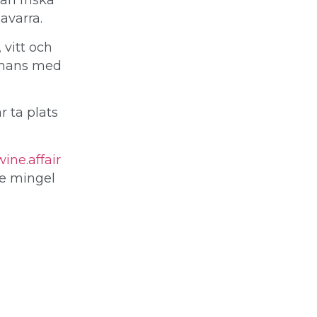
ån friska
Navarra.
 vitt och
ammans med
r ta plats
ine.affair
te mingel