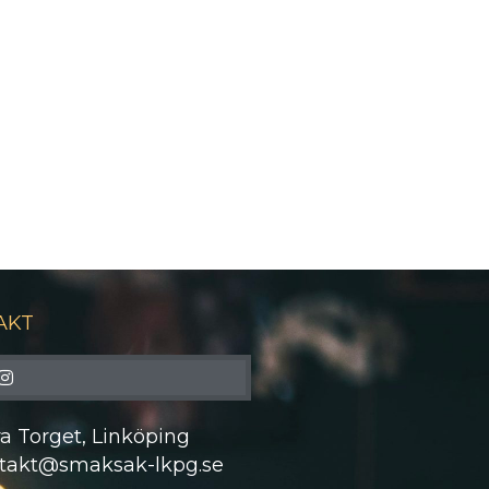
AKT
ra Torget, Linköping
takt@smaksak-lkpg.se