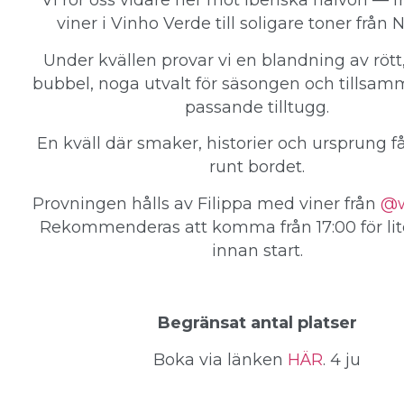
Vi rör oss vidare ner mot Iberiska halvön — fr
viner i Vinho Verde till soligare toner från 
Under kvällen provar vi en blandning av rött,
bubbel, noga utvalt för säsongen och tills
passande tilltugg.
En kväll där smaker, historier och ursprung få
runt bordet.
Provningen hålls av Filippa med viner från
@w
Rekommenderas att komma från 17:00 för li
innan start.
Begränsat antal platser
Boka via länken
HÄR
. 4 ju