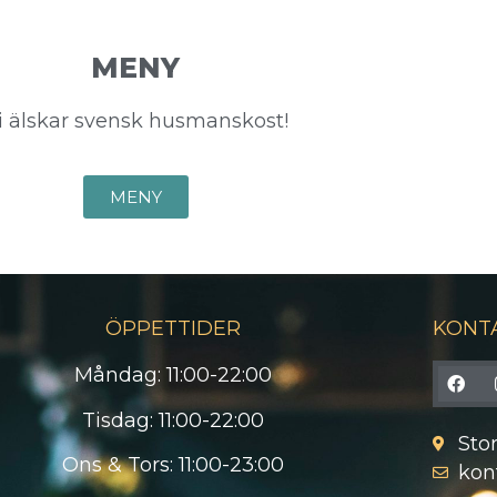
MENY
i älskar svensk husmanskost!
MENY
ÖPPETTIDER
KONT
Måndag: 11:00-22:00
Tisdag: 11:00-22:00
Sto
Ons & Tors: 11:00-23:00
kon