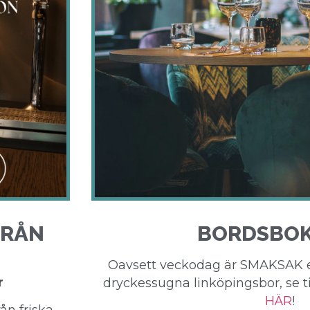
FRÅN
BORDSBOK
Oavsett veckodag är SMAKSAK e
r
dryckessugna linköpingsbor, se til
HÄR
!