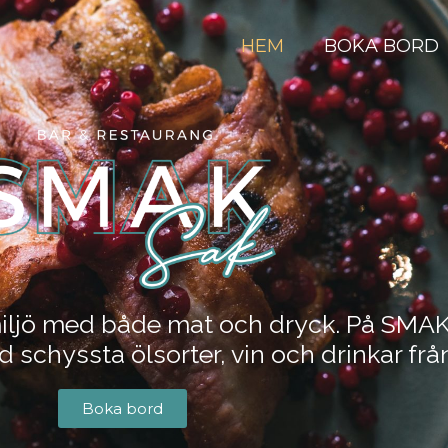
HEM
BOKA BORD
miljö med både mat och dryck. På SM
 schyssta ölsorter, vin och drinkar frå
Boka bord