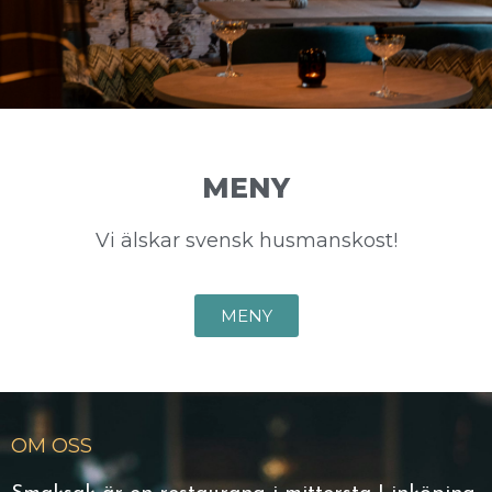
MENY
Vi älskar svensk husmanskost!
MENY
OM OSS