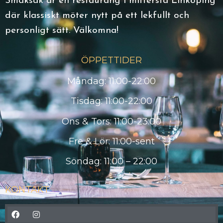
Smaksak är en restaurang i mittersta Linköping
där klassiskt möter nytt på ett lekfullt och
personligt sätt. Välkomna!
ÖPPETTIDER
Måndag: 11:00-22:00
Tisdag: 11:00-22:00
Ons & Tors: 11:00-23:00
Fre & Lör: 11:00-sent
Söndag: 11:00 – 22:00
KONTAKT