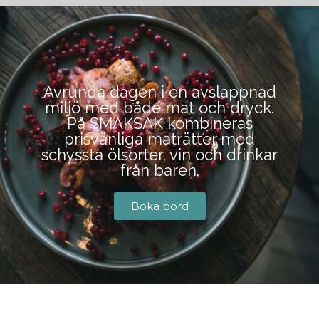
BOKA BORD
Avrunda dagen i en avslappnad
miljö med både mat och dryck.
På SMAKSAK kombineras
prisvänliga maträtter med
schyssta ölsorter, vin och drinkar
från baren.
Boka bord