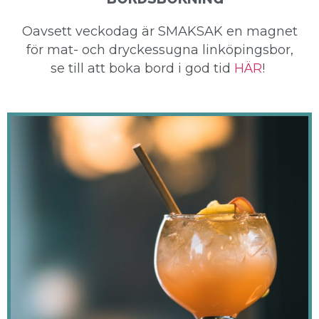
Oavsett veckodag är SMAKSAK en magnet
för mat- och dryckessugna linköpingsbor,
se till att boka bord i god tid
HÄR
!