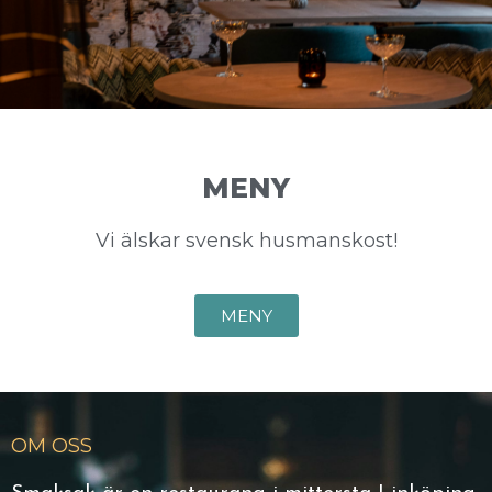
MENY
Vi älskar svensk husmanskost!
MENY
OM OSS