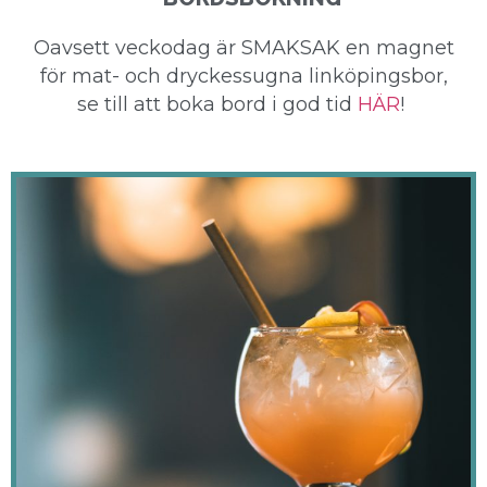
Oavsett veckodag är SMAKSAK en magnet
för mat- och dryckessugna linköpingsbor,
se till att boka bord i god tid
HÄR
!