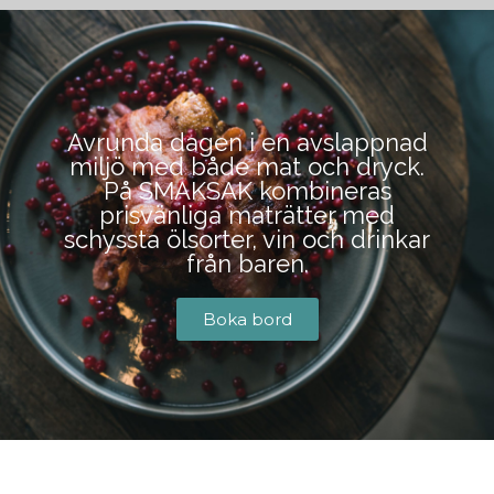
BOKA BORD
Avrunda dagen i en avslappnad
miljö med både mat och dryck.
På SMAKSAK kombineras
prisvänliga maträtter med
schyssta ölsorter, vin och drinkar
från baren.
Boka bord