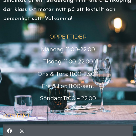
Smaksak är en restaurang i mittersta Linköping
där klassiskt möter nytt på ett lekfullt och
personligt sätt. Välkomna!
ÖPPETTIDER
Måndag: 11:00-22:00
Tisdag: 11:00-22:00
Ons & Tors: 11:00-23:00
Fre & Lör: 11:00-sent
Söndag: 11:00 – 22:00
KONTAKT