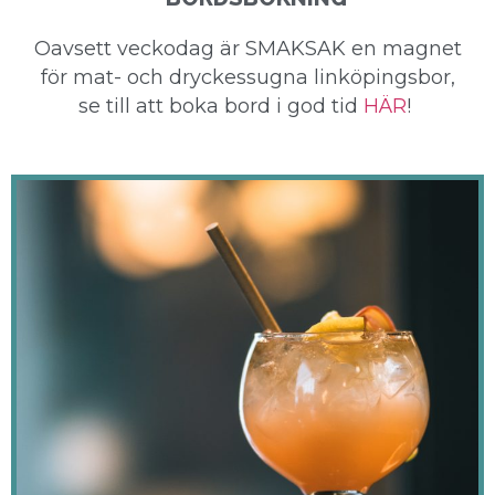
Oavsett veckodag är SMAKSAK en magnet
för mat- och dryckessugna linköpingsbor,
se till att boka bord i god tid
HÄR
!