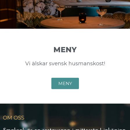
MENY
Vi älskar svensk husmanskost!
MENY
OM OSS