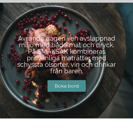
BOKA BORD
Avrunda dagen i en avslappnad
miljö med både mat och dryck.
På SMAKSAK kombineras
prisvänliga maträtter med
schyssta ölsorter, vin och drinkar
från baren.
Boka bord