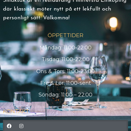
Smaksak är en restaurang i mittersta Linköping
där klassiskt möter nytt på ett lekfullt och
personligt sätt. Välkomna!
ÖPPETTIDER
Måndag: 11:00-22:00
Tisdag: 11:00-22:00
Ons & Tors: 11:00-23:00
Fre & Lör: 11:00-sent
Söndag: 11:00 – 22:00
KONTAKT