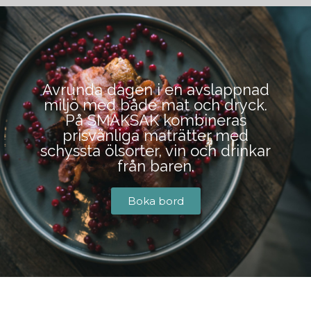
BOKA BORD
Avrunda dagen i en avslappnad
miljö med både mat och dryck.
På SMAKSAK kombineras
prisvänliga maträtter med
schyssta ölsorter, vin och drinkar
från baren.
Boka bord