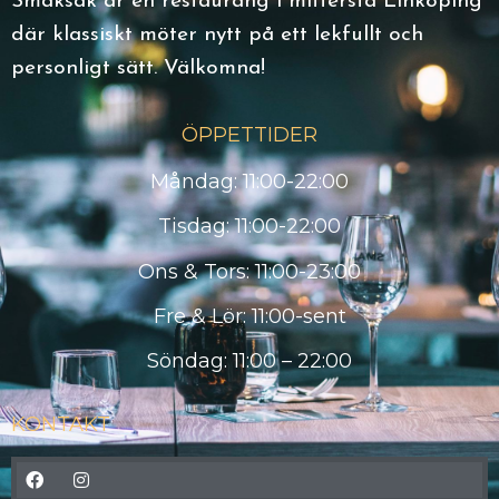
Smaksak är en restaurang i mittersta Linköping
där klassiskt möter nytt på ett lekfullt och
personligt sätt. Välkomna!
ÖPPETTIDER
Måndag: 11:00-22:00
Tisdag: 11:00-22:00
Ons & Tors: 11:00-23:00
Fre & Lör: 11:00-sent
Söndag: 11:00 – 22:00
KONTAKT