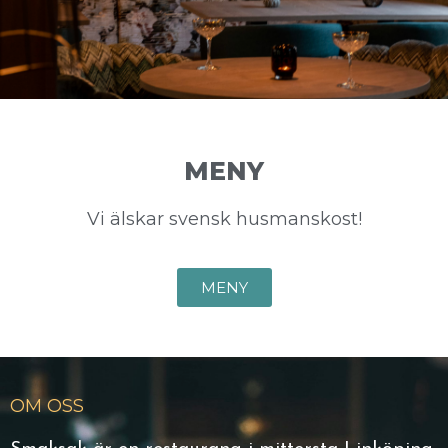
MENY
Vi älskar svensk husmanskost!
MENY
OM OSS