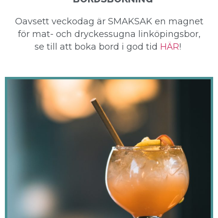
Oavsett veckodag är SMAKSAK en magnet
för mat- och dryckessugna linköpingsbor,
se till att boka bord i god tid
HÄR
!